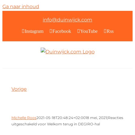
Ga naar inhoud
info@duinwijck.com
Instagram
Facebook
YouTube
Rss
Vorige
Michelle Roos
2021-05-18T20:48:24+02:00
18 mei, 2021
|
Reacties
uitgeschakeld
voor Welkom terug in DEGIRO-hal