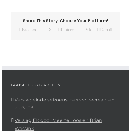
Share This Story, Choose Your Platform!
Facebook
X
Pinterest
Vk
E-mail
LAATSTE BLOG BERICHTEN
Verslag einde seizoenstoernooi recreanten
5 juni, 2026
Verslag EK door Meerte Loos en Brian
Wassink