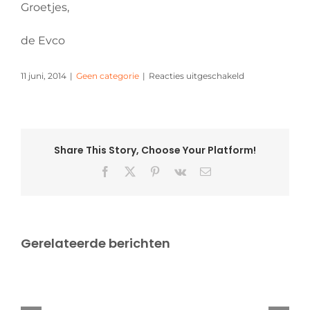
Groetjes,
de Evco
voor
11 juni, 2014
|
Geen categorie
|
Reacties uitgeschakeld
WK
VOETBAL
KIJKEN
@
’t
Share This Story, Choose Your Platform!
DUINPANNETJ
Facebook
X
Pinterest
Vk
E-
mail
Gerelateerde berichten
Verslag
EK
door