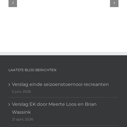
Meerte
Loos
en
Brian
Wassink
LAATSTE BLOG BERICHTEN
Verslag einde seizoenstoernooi recreanten
5 juni, 2026
Verslag EK door Meerte Loos en Brian
Wassink
21 april, 2026