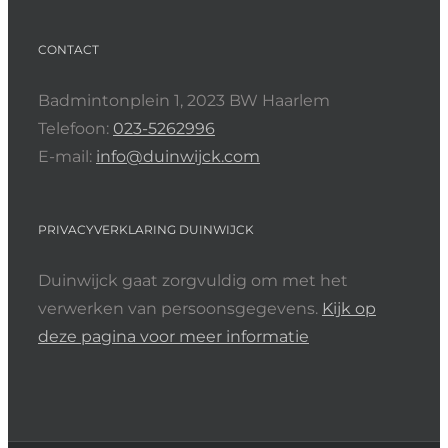
CONTACT
Badmintonplein 1, 2023 BW Haarlem
Telefoon:
023-5262996
E-mail:
info@duinwijck.com
PRIVACYVERKLARING DUINWIJCK
Duinwijck gaat zorgvuldig om met het
verwerken van persoonsgegevens.
Kijk op
deze pagina voor meer informatie