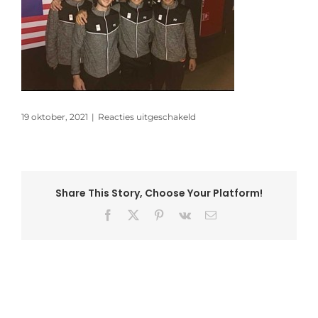
voor
19 oktober, 2021
|
Reacties uitgeschakeld
Thomas
cub
2
Share This Story, Choose Your Platform!
Facebook
X
Pinterest
Vk
E-
mail