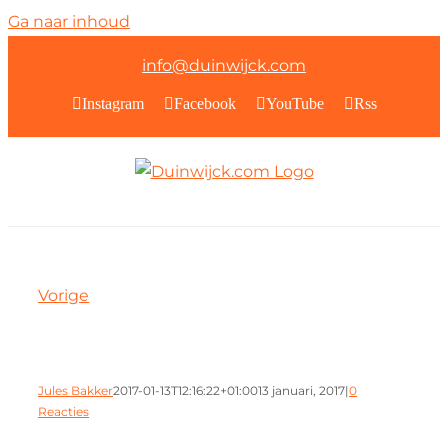
Ga naar inhoud
info@duinwijck.com
Instagram
Facebook
YouTube
Rss
Vorige
Jules Bakker
2017-01-13T12:16:22+01:00
13 januari, 2017
|
0
Reacties