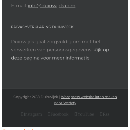
E-mail:
info@duinwijck.com
PRIVACYVERKLARING DUINWIJCK
Duinwijck gaat zorgvuldig om met het
verwerken van persoonsgegevens.
Kijk op
deze pagina voor meer informatie
Copyright 2018 Duinwijck |
Wordpress website laten maken
door Wedefy
Instagram
Facebook
YouTube
Rss