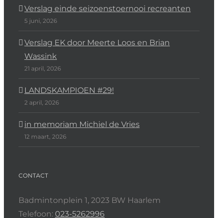
Verslag einde seizoenstoernooi recreanten
5 juni, 2026
Verslag EK door Meerte Loos en Brian
Wassink
21 april, 2026
LANDSKAMPIOEN #29!
2 april, 2026
in memoriam Michiel de Vries
12 maart, 2026
CONTACT
Badmintonplein 1, 2023 BW Haarlem
Telefoon:
023-5262996