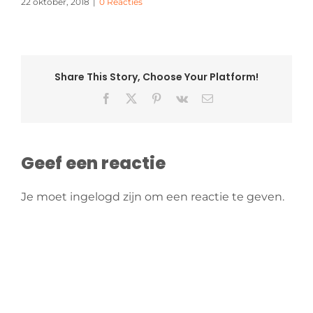
22 oktober, 2018
|
0 Reacties
Share This Story, Choose Your Platform!
Facebook
X
Pinterest
Vk
E-
mail
Geef een reactie
Je moet ingelogd zijn om een reactie te geven.