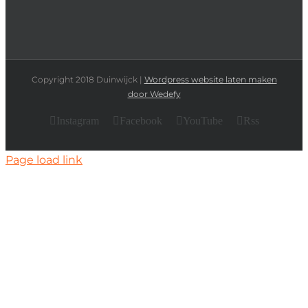
Copyright 2018 Duinwijck |
Wordpress website laten maken
door Wedefy
Instagram
Facebook
YouTube
Rss
Page load link