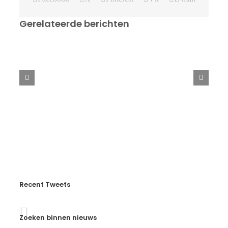
Gerelateerde berichten
Aangepast
rooster
in
de
kerstvakantie
Recent Tweets
Zoeken binnen nieuws