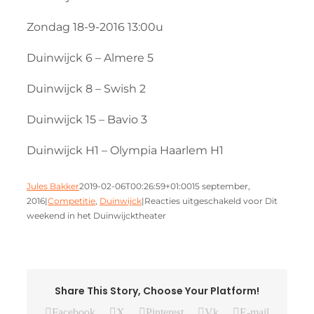
Zondag 18-9-2016 13:00u
Duinwijck 6 – Almere 5
Duinwijck 8 – Swish 2
Duinwijck 15 – Bavio 3
Duinwijck H1 – Olympia Haarlem H1
Jules Bakker
2019-02-06T00:26:59+01:00
15 september,
2016
|
Competitie
,
Duinwijck
|
Reacties uitgeschakeld
voor Dit
weekend in het Duinwijcktheater
Share This Story, Choose Your Platform!
Facebook
X
Pinterest
Vk
E-mail