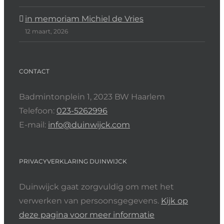
in memoriam Michiel de Vries
12 maart, 2026
CONTACT
Badmintonplein 1, 2023 BW Haarlem
Telefoon:
023-5262996
E-mail:
info@duinwijck.com
PRIVACYVERKLARING DUINWIJCK
Duinwijck gaat zorgvuldig om met het
verwerken van persoonsgegevens.
Kijk op
deze pagina voor meer informatie