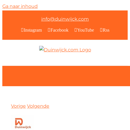
Ga naar inhoud
info@duinwijck.com
Instagram
Facebook
YouTube
Rss
Vorige
Volgende