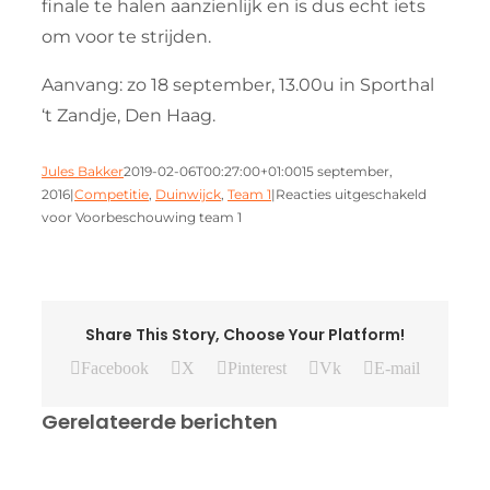
finale te halen aanzienlijk en is dus echt iets
om voor te strijden.
Aanvang: zo 18 september, 13.00u in Sporthal
‘t Zandje, Den Haag.
Jules Bakker
2019-02-06T00:27:00+01:00
15 september,
2016
|
Competitie
,
Duinwijck
,
Team 1
|
Reacties uitgeschakeld
voor Voorbeschouwing team 1
Share This Story, Choose Your Platform!
Facebook
X
Pinterest
Vk
E-mail
Gerelateerde berichten