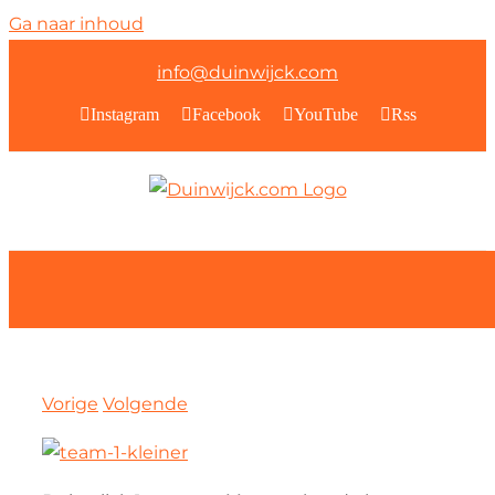
Ga naar inhoud
info@duinwijck.com
Instagram
Facebook
YouTube
Rss
Vorige
Volgende