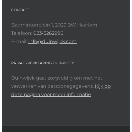
CONTACT
Badmintonplein 1, 2023 BW Haarlem
Telefoon:
023-5262996
E-mail:
info@duinwijck.com
PRIVACYVERKLARING DUINWIJCK
Duinwijck gaat zorgvuldig om met het
verwerken van persoonsgegevens.
Kijk op
deze pagina voor meer informatie