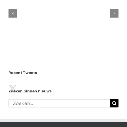
Aangepast
rooster
in
de
kerstvakantie
Recent Tweets
Zoeken binnen nieuws
Zoeken
naar: