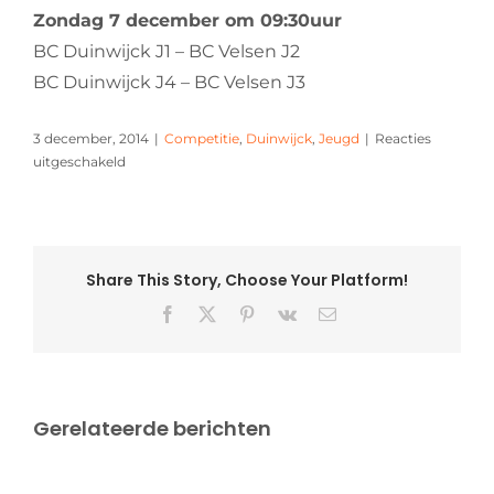
Zondag 7 december om 09:30uur
BC Duinwijck J1 – BC Velsen J2
BC Duinwijck J4 – BC Velsen J3
3 december, 2014
|
Competitie
,
Duinwijck
,
Jeugd
|
Reacties
voor
uitgeschakeld
Dit
weekend
thuis
Share This Story, Choose Your Platform!
Facebook
X
Pinterest
Vk
E-
mail
Gerelateerde berichten