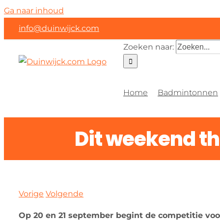
Ga naar inhoud
info@duinwijck.com
Zoeken naar:
Home
Badmintonnen
Dit weekend th
Vorige
Volgende
Op 20 en 21 september begint de competitie voo