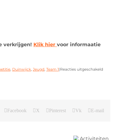
e verkrijgen!
Klik hier
voor informaatie
titie
,
Duinwijck
,
Jeugd
,
Team 1
|
Reacties uitgeschakeld
Facebook
X
Pinterest
Vk
E-mail
Activiteiten