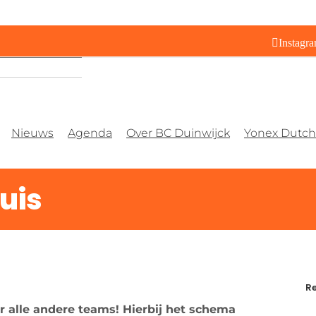
Instagr
Nieuws
Agenda
Over BC Duinwijck
Yonex Dutch 
uis
Re
r alle andere teams! Hierbij het schema