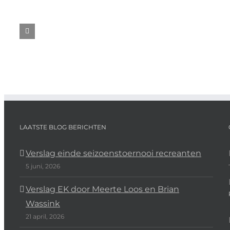
Va
Aangepast
de
Swedish
rooster
Kol
Open
in
Dui
2025
de
Jeu
kerstvakantie
202
LAATSTE BLOG BERICHTEN
Verslag einde seizoenstoernooi recreanten
5 juni, 2026
Verslag EK door Meerte Loos en Brian
Wassink
21 april, 2026