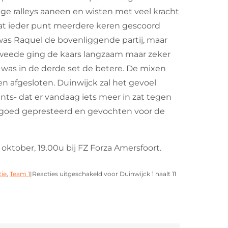
ge ralleys aaneen en wisten met veel kracht
at ieder punt meerdere keren gescoord
was Raquel de bovenliggende partij, maar
 tweede ging de kaars langzaam maar zeker
n was in de derde set de betere. De mixen
n afgesloten. Duinwijck zal het gevoel
s- dat er vandaag iets meer in zat tegen
s goed gepresteerd en gevochten voor de
 oktober, 19.00u bij FZ Forza Amersfoort.
ie
,
Team 1
|
Reacties uitgeschakeld
voor Duinwijck 1 haalt 11