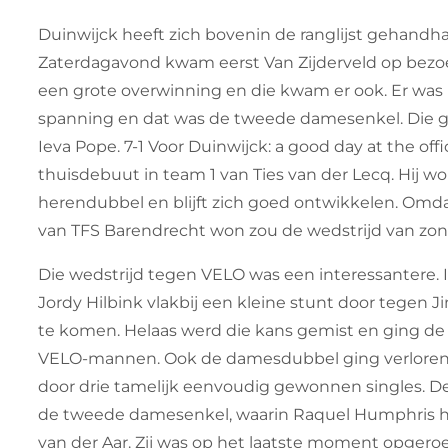
Duinwijck heeft zich bovenin de ranglijst gehandh
Zaterdagavond kwam eerst Van Zijderveld op bezo
een grote overwinning en die kwam er ook. Er was m
spanning en dat was de tweede damesenkel. Die gi
Ieva Pope. 7-1 Voor Duinwijck: a good day at the of
thuisdebuut in team 1 van Ties van der Lecq. Hij wo
herendubbel en blijft zich goed ontwikkelen. Omda
van TFS Barendrecht won zou de wedstrijd van zo
Die wedstrijd tegen VELO was een interessantere.
Jordy Hilbink vlakbij een kleine stunt door tegen 
te komen. Helaas werd die kans gemist en ging de 
VELO-mannen. Ook de damesdubbel ging verloren, 
door drie tamelijk eenvoudig gewonnen singles. De
de tweede damesenkel, waarin Raquel Humphris h
van der Aar. Zij was op het laatste moment opger