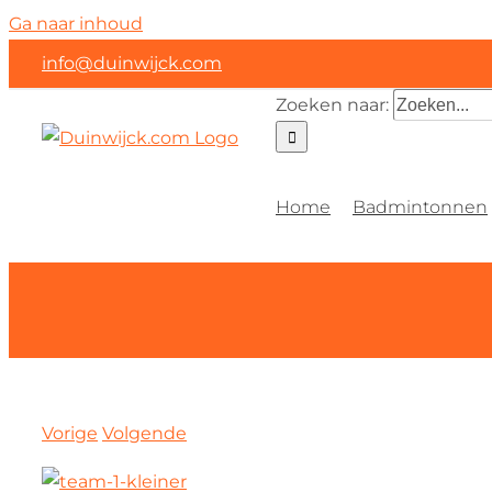
Ga naar inhoud
info@duinwijck.com
Zoeken naar:
Home
Badmintonnen
Vorige
Volgende