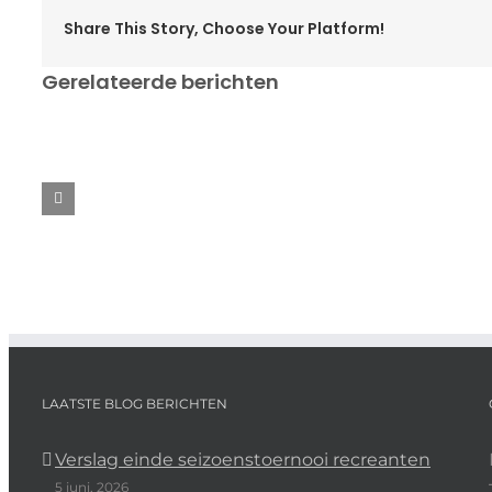
Share This Story, Choose Your Platform!
Gerelateerde berichten
Aangepast
Sei
Swedish
rooster
sen
Open
in
com
2025
de
202
kerstvakantie
LAATSTE BLOG BERICHTEN
Verslag einde seizoenstoernooi recreanten
5 juni, 2026