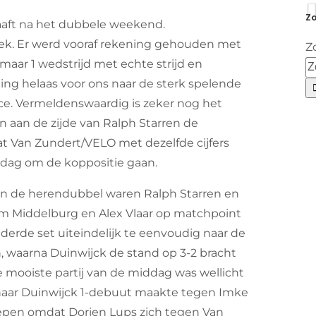
Zo
aaft na het dubbele weekend.
ek. Er werd vooraf rekening gehouden met
Z
aar 1 wedstrijd met echte strijd en
ng helaas voor ons naar de sterk spelende
fice. Vermeldenswaardig is zeker nog het
n aan de zijde van Ralph Starren de
t Van Zundert/VELO met dezelfde cijfers
ndag om de koppositie gaan.
 In de herendubbel waren Ralph Starren en
Jim Middelburg en Alex Vlaar op matchpoint
derde set uiteindelijk te eenvoudig naar de
waarna Duinwijck de stand op 3-2 bracht
 mooiste partij van de middag was wellicht
aar Duinwijck 1-debuut maakte tegen Imke
oepen omdat Dorien Lups zich tegen Van