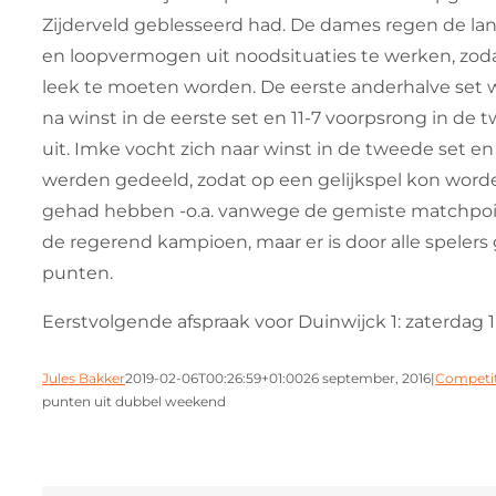
Zijderveld geblesseerd had. De dames regen de lan
en loopvermogen uit noodsituaties te werken, zod
leek te moeten worden. De eerste anderhalve set 
na winst in de eerste set en 11-7 voorpsrong in de
uit. Imke vocht zich naar winst in de tweede set e
werden gedeeld, zodat op een gelijkspel kon worde
gehad hebben -o.a. vanwege de gemiste matchpoint
de regerend kampioen, maar er is door alle speler
punten.
Eerstvolgende afspraak voor Duinwijck 1: zaterdag 1
Jules Bakker
2019-02-06T00:26:59+01:00
26 september, 2016
|
Competit
punten uit dubbel weekend