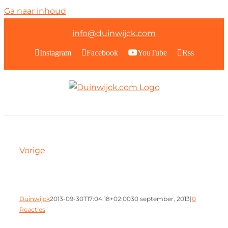
Ga naar inhoud
info@duinwijck.com
Instagram
Facebook
YouTube
Rss
Vorige
Duinwijck
2013-09-30T17:04:18+02:00
30 september, 2013
|
0
Reacties