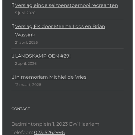
Verslag einde seizoenstoernooi recreanten
5 juni, 2026
Verslag EK door Meerte Loos en Brian
Wassink
21 april, 2026
LANDSKAMPIOEN #29!
2 april, 2026
in memoriam Michiel de Vries
12 maart, 2026
CONTACT
Badmintonplein 1, 2023 BW Haarlem
Telefoon:
023-5262996