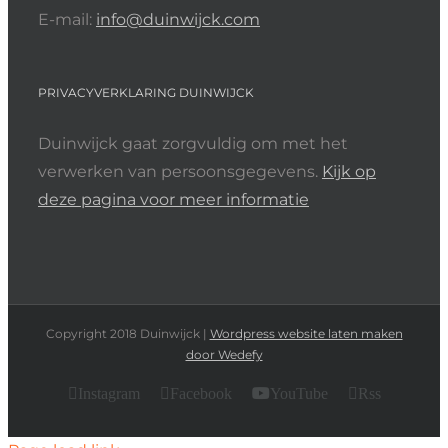
E-mail:
info@duinwijck.com
PRIVACYVERKLARING DUINWIJCK
Duinwijck gaat zorgvuldig om met het
verwerken van persoonsgegevens.
Kijk op
deze pagina voor meer informatie
Copyright 2018 Duinwijck |
Wordpress website laten maken
door Wedefy
Instagram
Facebook
YouTube
Rss