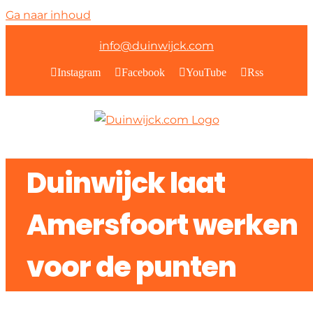
Ga naar inhoud
info@duinwijck.com
Instagram
Facebook
YouTube
Rss
Duinwijck laat
Amersfoort werken
voor de punten