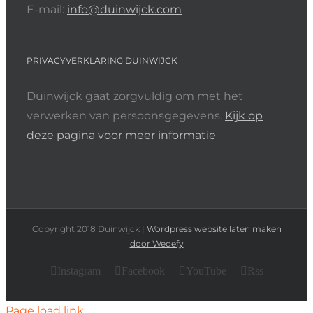
E-mail:
info@duinwijck.com
PRIVACYVERKLARING DUINWIJCK
Duinwijck gaat zorgvuldig om met het
verwerken van persoonsgegevens.
Kijk op
deze pagina voor meer informatie
Copyright 2018 Duinwijck |
Wordpress website laten maken
door Wedefy
Instagram
Facebook
YouTube
Rss
Page load link