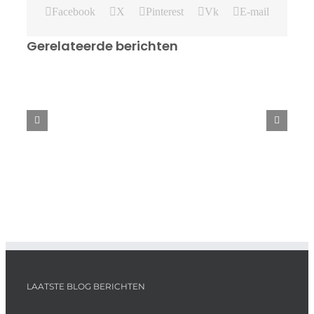
Facebook
X
Pinterest
Vk
E-mail
Gerelateerde berichten
Swedish
Open
2025
LAATSTE BLOG BERICHTEN