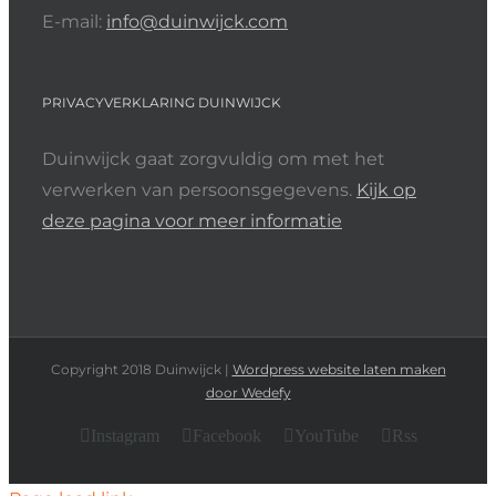
E-mail:
info@duinwijck.com
PRIVACYVERKLARING DUINWIJCK
Duinwijck gaat zorgvuldig om met het
verwerken van persoonsgegevens.
Kijk op
deze pagina voor meer informatie
Copyright 2018 Duinwijck |
Wordpress website laten maken
door Wedefy
Instagram
Facebook
YouTube
Rss