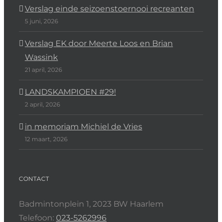
Verslag einde seizoenstoernooi recreanten
5 juni, 2026
Verslag EK door Meerte Loos en Brian
Wassink
21 april, 2026
LANDSKAMPIOEN #29!
2 april, 2026
in memoriam Michiel de Vries
12 maart, 2026
CONTACT
Badmintonplein 1, 2023 BW Haarlem
Telefoon:
023-5262996