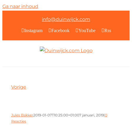
Ga naar inhoud
info@duinwijck.com
Instagram
Facebook
YouTube
Rss
Vorige
Jules Bakker
2019-01-07T10:25:00+01:00
7 januari, 2019
|
0
Reacties