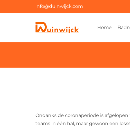
Ga
info@duinwijck.com
naar
inhoud
Home
Badm
Ondanks de coronaperiode is afgelopen z
teams in één hal, maar gewoon een losse