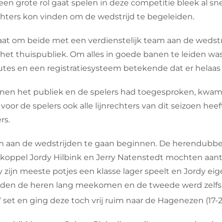
 een grote rol gaat spelen in deze competitie bleek al 
hters kon vinden om de wedstrijd te begeleiden.
at om beide met een verdienstelijk team aan de wedstr
t thuispubliek. Om alles in goede banen te leiden was
tes en een registratiesysteem betekende dat er helaas
jnen het publiek en de spelers had toegesproken, kwam
or de spelers ook alle lijnrechters van dit seizoen hee
rs.
m aan de wedstrijden te gaan beginnen. De herendubbel 
koppel Jordy Hilbink en Jerry Natenstedt mochten aan
y zijn meeste potjes een klasse lager speelt en Jordy eige
konden de heren lang meekomen en de tweede werd zel
e
set en ging deze toch vrij ruim naar de Hagenezen (17-21, 