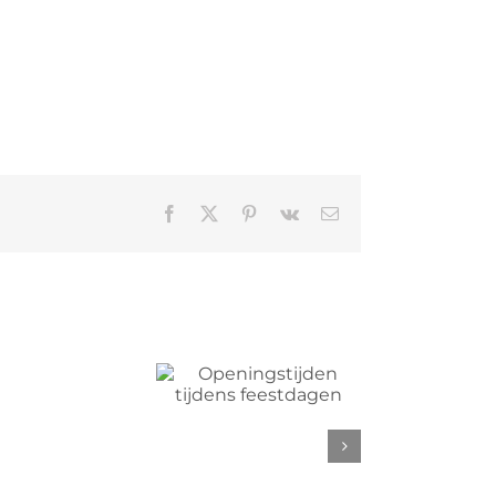
Facebook
X
Pinterest
Vk
E-
mail
peningstijden
jdens feestdagen
Verslag
competitieweekend
week