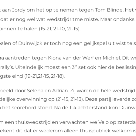
t aan Jordy om het op te nemen tegen Tom Blinde. Het wa
ar dat er nog wel wat wedstrijdritme miste. Maar ondanks 
en te halen (15-21, 21-10, 21-15).
en of Duinwijck er toch nog een gelijkspel uit wist te 
a aantreden tegen Kiona van der Werf en Michiel. Dit 
e
lly’s. Uiteindelijk moest een 3
set ook hier de besliss
e eind (19-21,21-15, 21-18).
eld door Selena en Adrian. Zij waren de hele wedstrijd 
elijke overwinning op (21-15, 21-13). Deze partij leverd
p het scorebord stond. Na de 1-4 achterstand kon Duinwij
 een thuiswedstrijd en verwachten we Velo op zaterda
ekent dit dat er wederom alleen thuispubliek welkom is