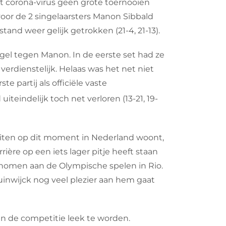
t corona-virus geen grote toernooien
n voor de 2 singelaarsters Manon Sibbald
and weer gelijk getrokken (21-4, 21-13).
gel tegen Manon. In de eerste set had ze
rdienstelijk. Helaas was het net niet
e partij als officiële vaste
iteindelijk toch net verloren (13-21, 19-
teiten op dit moment in Nederland woont,
ière op een iets lager pitje heeft staan
enomen aan de Olympische spelen in Rio.
Duinwijck nog veel plezier aan hem gaat
n de competitie leek te worden.