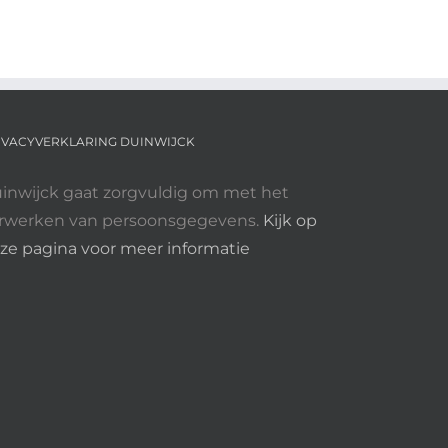
40
IVACYVERKLARING DUINWIJCK
inwijck gaat zorgvuldig om met het
rwerken van persoonsgegevens.
Kijk op
ze pagina voor meer informatie