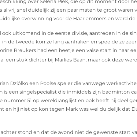
eschikking over Selena Piek, die op dit moment door he
s al vrij snel duidelijk zij een paar maten te groot ware
uidelijke overwinning voor de Haarlemmers en werd de st
ook uitkomend in de eerste divisie, aantreden in de sin
n de tweede kon ze lang aanhaken en speelde ze zeer ve
orine Breukers had een beetje een valse start in haar eerst
l een stuk dichter bij Marlies Baan, maar ook deze werd u
rian Dziólko een Poolse speler die vanwege werkactivi
is een singelspecialist die inmiddels zijn badminton carr
e nummer 51 op wereldranglijst en ook heeft hij deel g
nt en hij niet op kon tegen Mark was wel duidelijk dat 
achter stond en dat de avond niet de gewenste start va