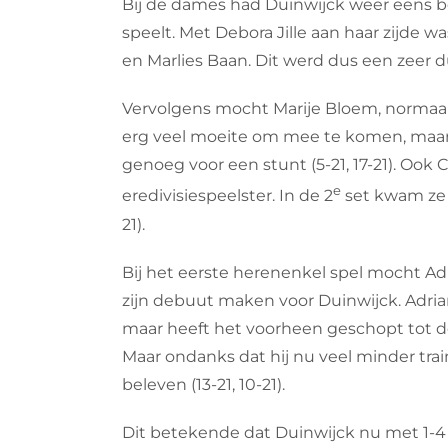
Bij de dames had Duinwijck weer eens b
speelt. Met Debora Jille aan haar zijde wa
en Marlies Baan. Dit werd dus een zeer d
Vervolgens mocht Marije Bloem, normaal 
erg veel moeite om mee te komen, maar i
genoeg voor een stunt (5-21, 17-21). Ook C
e
eredivisiespeelster. In de 2
set kwam ze a
21).
Bij het eerste herenenkel spel mocht Ad
zijn debuut maken voor Duinwijck. Adrian 
maar heeft het voorheen geschopt tot d
Maar ondanks dat hij nu veel minder trai
beleven (13-21, 10-21).
Dit betekende dat Duinwijck nu met 1-4 