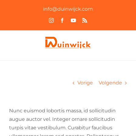
Ga
info@duinwijck.com
naar
Instagram
Facebook
YouTube
Rss
inhoud
Vorige
Volgende
Nunc euismod lobortis massa, id sollicitudin
augue auctor vel. Integer ornare sollicitudin
turpis vitae vestibulum. Curabitur faucibus