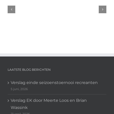
Swedish
Open
2025
LAATSTE BLOG BERICHTEN
Verslag einde seizoenstoernooi recreanten
5 juni, 2026
Verslag EK door Meerte Loos en Brian
Wassink
21 april, 2026