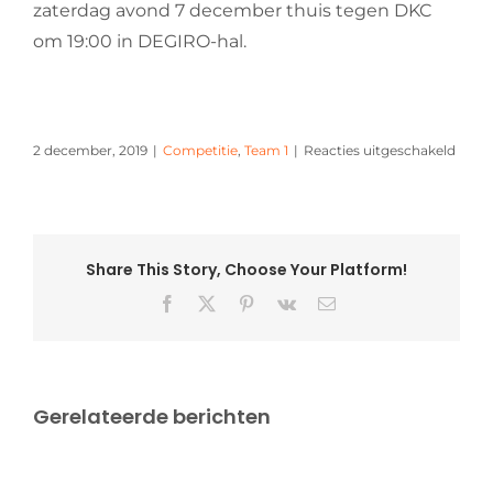
zaterdag avond 7 december thuis tegen DKC
om 19:00 in DEGIRO-hal.
voor
2 december, 2019
|
Competitie
,
Team 1
|
Reacties uitgeschakeld
Flits
start
voor
Duinw
tegen
Share This Story, Choose Your Platform!
Drop
Facebook
X
Pinterest
Vk
E-
in
mail
de
kamp
Gerelateerde berichten