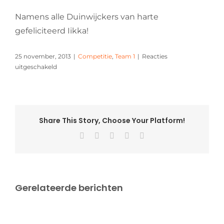
Namens alle Duinwijckers van harte
gefeliciteerd Iikka!
25 november, 2013
|
Competitie
,
Team 1
|
Reacties
voor
uitgeschakeld
Goud
en
zilver
voor
Iikka
Share This Story, Choose Your Platform!
op
Facebook
X
Pinterest
Vk
E-
de
mail
Finnish
Junior
Gerelateerde berichten