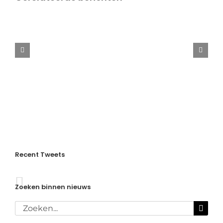
Aangepast
rooster
in
de
kerstvakantie
Recent Tweets
Zoeken binnen nieuws
Zoeken
naar: