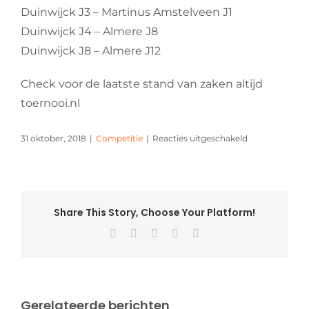
Duinwijck J3 – Martinus Amstelveen J1
Duinwijck J4 – Almere J8
Duinwijck J8 – Almere J12
Check voor de laatste stand van zaken altijd
toernooi.nl
voor
31 oktober, 2018
|
Competitie
|
Reacties uitgeschakeld
Komend
weekend
in
het
DEGIRO-
Share This Story, Choose Your Platform!
theater
Facebook
X
Pinterest
Vk
E-
mail
Gerelateerde berichten