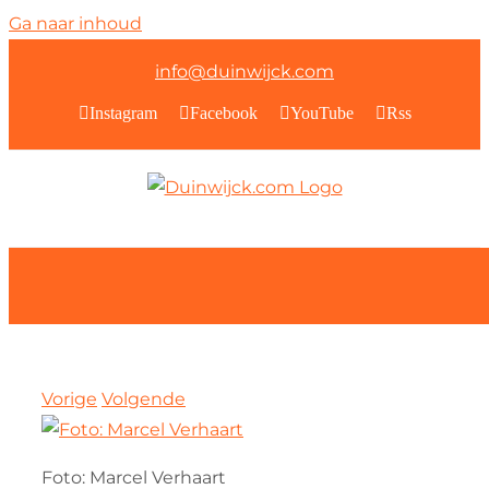
Ga naar inhoud
info@duinwijck.com
Instagram
Facebook
YouTube
Rss
Vorige
Volgende
Foto: Marcel Verhaart