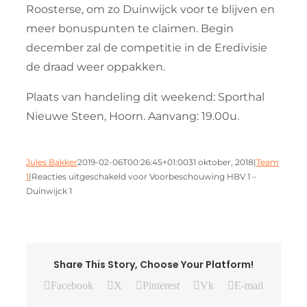
Roosterse, om zo Duinwijck voor te blijven en
meer bonuspunten te claimen. Begin
december zal de competitie in de Eredivisie
de draad weer oppakken.
Plaats van handeling dit weekend: Sporthal
Nieuwe Steen, Hoorn. Aanvang: 19.00u.
Jules Bakker
2019-02-06T00:26:45+01:00
31 oktober, 2018
|
Team
1
|
Reacties uitgeschakeld
voor Voorbeschouwing HBV 1 –
Duinwijck 1
Share This Story, Choose Your Platform!
Facebook
X
Pinterest
Vk
E-mail