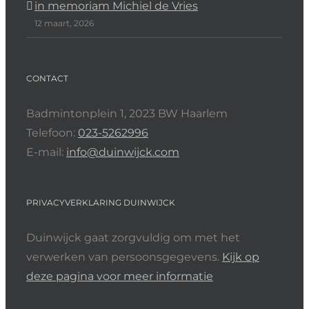
in memoriam Michiel de Vries
12 maart, 2026
CONTACT
Badmintonplein 1, 2023 BW Haarlem
Telefoon:
023-5262996
E-mail:
info@duinwijck.com
PRIVACYVERKLARING DUINWIJCK
Duinwijck gaat zorgvuldig om met het
verwerken van persoonsgegevens.
Kijk op
deze pagina voor meer informatie