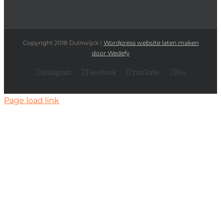
Copyright 2018 Duinwijck |
Wordpress website laten maken
door Wedefy
Instagram
Facebook
YouTube
Rss
Page load link