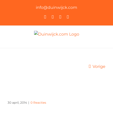
Ga
info@duinwijck.com
naar
Instagram
Facebook
YouTube
Rss
inhoud
Vorige
30 april, 2014
|
0 Reacties