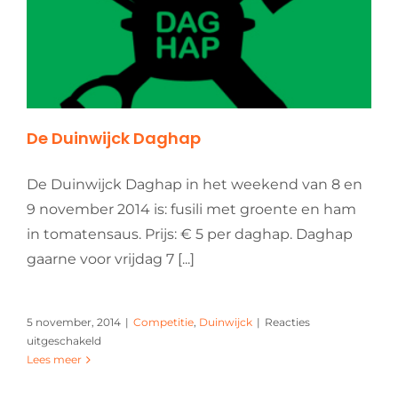
De Duinwijck Daghap
De Duinwijck Daghap in het weekend van 8 en
9 november 2014 is: fusili met groente en ham
in tomatensaus. Prijs: € 5 per daghap. Daghap
gaarne voor vrijdag 7 [...]
5 november, 2014
|
Competitie
,
Duinwijck
|
Reacties
voor
uitgeschakeld
De
Lees meer
Duinwijck
Daghap