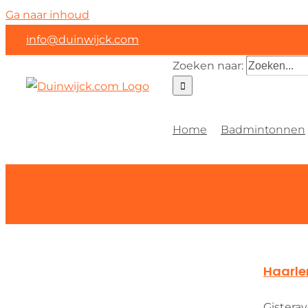
Ga naar inhoud
info@duinwijck.com
Zoeken naar:
Home
Badmintonnen
Haarle
Gistera