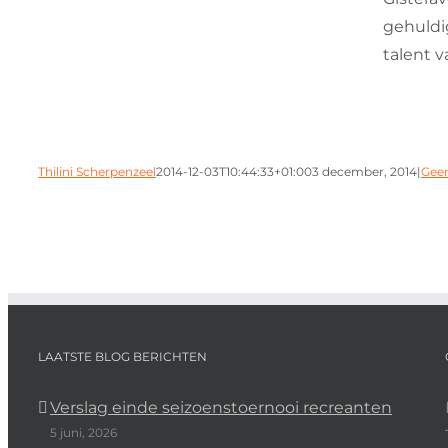
gehuldi
t
talent v
Thilini Scherpenzeel
2014-12-03T10:44:33+01:00
3 december, 2014
|
Geen
LAATSTE BLOG BERICHTEN
Verslag einde seizoenstoernooi recreanten
5 juni, 2026