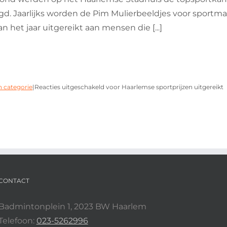
gd. Jaarlijks worden de Pim Mulierbeeldjes voor sportma
an het jaar uitgereikt aan mensen die [...]
 categorie
|
Reacties uitgeschakeld
voor Haarlemse sportprijzen uitgereikt
CONTACT
Badmintonplein 1, 2023 BW Haarlem
Telefoon:
023-5262996