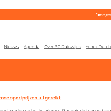
Instagr
Nieuws
Agenda
Over BC Duinwijck
Yonex Dutch 
mse sportprijzen uitgereikt
vond werden op het Haarlemse Stadhuis de topsportk