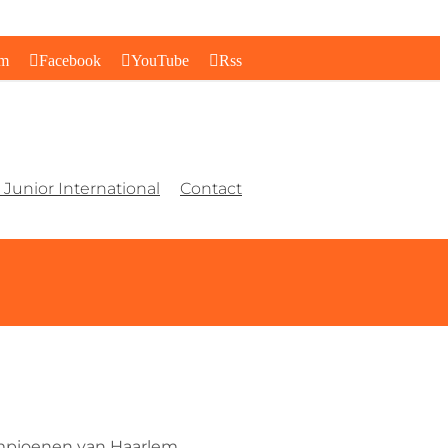
am
Facebook
YouTube
Rss
Junior International
Contact
ampioenen van Haarlem