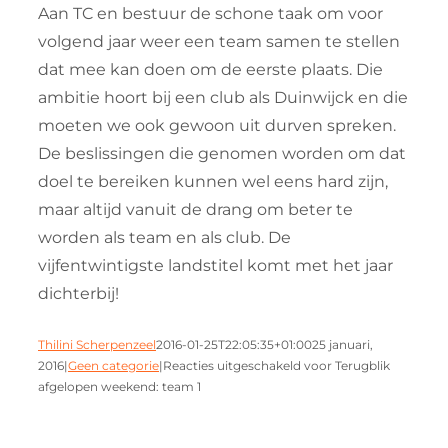
Aan TC en bestuur de schone taak om voor
volgend jaar weer een team samen te stellen
dat mee kan doen om de eerste plaats. Die
ambitie hoort bij een club als Duinwijck en die
moeten we ook gewoon uit durven spreken.
De beslissingen die genomen worden om dat
doel te bereiken kunnen wel eens hard zijn,
maar altijd vanuit de drang om beter te
worden als team en als club. De
vijfentwintigste landstitel komt met het jaar
dichterbij!
Thilini Scherpenzeel
2016-01-25T22:05:35+01:00
25 januari,
2016
|
Geen categorie
|
Reacties uitgeschakeld
voor Terugblik
afgelopen weekend: team 1