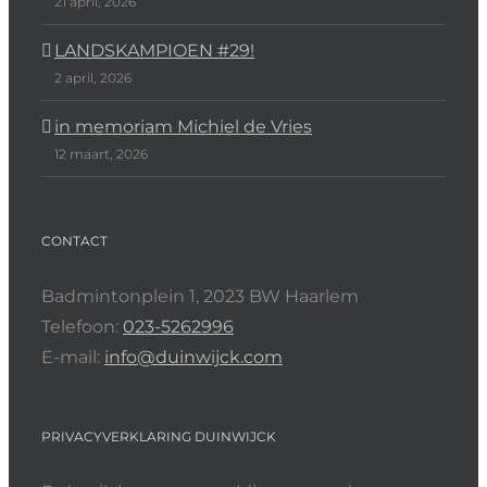
21 april, 2026
LANDSKAMPIOEN #29!
2 april, 2026
in memoriam Michiel de Vries
12 maart, 2026
CONTACT
Badmintonplein 1, 2023 BW Haarlem
Telefoon:
023-5262996
E-mail:
info@duinwijck.com
PRIVACYVERKLARING DUINWIJCK