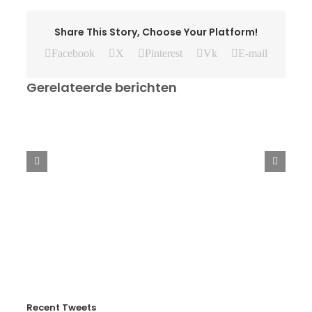
Share This Story, Choose Your Platform!
Facebook
X
Pinterest
Vk
E-mail
Gerelateerde berichten
Verslag
EK
door
Meerte
Loos
en
Brian
Wassink
Recent Tweets