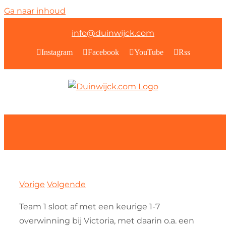
Ga naar inhoud
info@duinwijck.com
Instagram
Facebook
YouTube
Rss
Vorige
Volgende
Team 1 sloot af met een keurige 1-7
overwinning bij Victoria, met daarin o.a. een