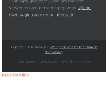
Duinwijck gaat zorgvuldig om met het
verwerken van persoonsgegevens.
Kijk op
deze pagina voor meer informatie
Copyright 2018 Duinwijck |
Wordpress website laten maken
door Wedefy
Instagram
Facebook
YouTube
Rss
Page load link