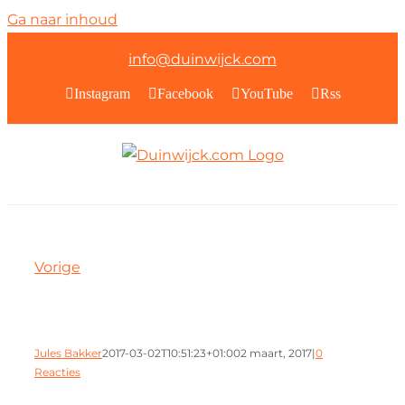
Ga naar inhoud
info@duinwijck.com
Instagram
Facebook
YouTube
Rss
Vorige
Jules Bakker
2017-03-02T10:51:23+01:00
2 maart, 2017
|
0
Reacties