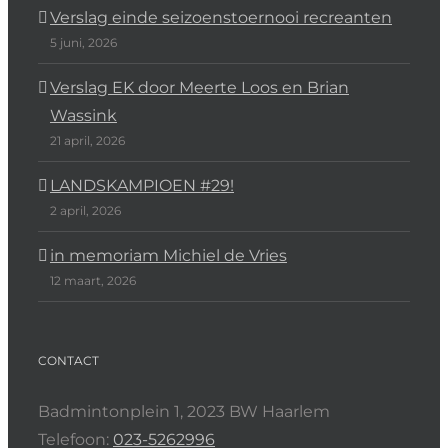
Verslag einde seizoenstoernooi recreanten
5 juni, 2026
Verslag EK door Meerte Loos en Brian
Wassink
21 april, 2026
LANDSKAMPIOEN #29!
2 april, 2026
in memoriam Michiel de Vries
12 maart, 2026
CONTACT
Badmintonplein 1, 2023 BW Haarlem
Telefoon:
023-5262996