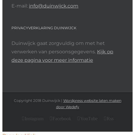
E-mail:
info@duinwijck.com
PRIVACYVERKLARING DUINWIJCK
Duinwijck gaat zorgvuldig om met het
verwerken van persoonsgegevens.
Kijk op
deze pagina voor meer informatie
Copyright 2018 Duinwijck |
Wordpress website laten maken
door Wedefy
Instagram
Facebook
YouTube
Rss